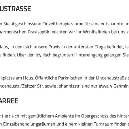
AUSTRASSE
en Sie abgeschlossene Einzeltherapieräume für eine entspannte u
armonischen Praxisoptik möchten wir Ihr Wohlbefinden bei uns zu
aus, in dem sich unsere Praxis in der untersten Etage befindet, 
finden. Über den idyllisch begrünten Hintereingang gelangen Sie b
rkplätze am Haus. Öffentliche Parknischen in der Lindenaustraße s
ndenaustr./Zeitzer Str. sowie Johannisstr. sind nur etwa 4 Gehmin
ARREE
ntiert sich mit gemütlichem Ambiente im Obergeschoss des hint
llen Einzelbehandlungsräumen und einem kleinen Turnraum finden