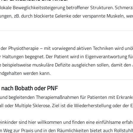
 lokale Beweglichkeitssteigerung betroffener Strukturen. Schmer
gen, zB. durch blockierte Gelenke oder verspannte Muskeln, we
in der Physiotherapie – mit vorwiegend aktiven Techniken wird u
Haltungen begegnet. Der Patient wird in Eigenverantwortung für
e beispielsweise muskuläre Defizite ausgleichen sollen, damit den
ndgehalten werden kann.
 nach Bobath oder PNF
 und begleitenden Therapiemaßnahmen für Patienten mit Erkrank
ll oder Multiple Sklerose. Ziel ist die Wiederherstellung oder der 
inkinder sind hier willkommen und finden eine einfühlsame erfah
em Weg zur Praxis und in den Räumlichkeiten bietet auch Rollstuhl